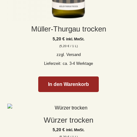
Müller-Thurgau trocken
5,20
€
inkl. MwSt.
(
5,20
€
/ 1 L)
zzgl.
Versand
Lieferzeit: ca. 3-4 Werktage
In den Warenkorb
Würzer trocken
5,20
€
inkl. MwSt.
(
5,20
€
/ 1 L)