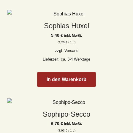
Sophias Huxel
5,40
€
inkl. MwSt.
(
7,20
€
/ 1 L)
zzgl.
Versand
Lieferzeit: ca. 3-4 Werktage
In den Warenkorb
Sophipo-Secco
6,70
€
inkl. MwSt.
(
8,93
€
/ 1 L)