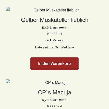
Gelber Muskateller lieblich
5,40
€
inkl. MwSt.
(
7,20
€
/ 1 L)
zzgl.
Versand
Lieferzeit: ca. 3-4 Werktage
In den Warenkorb
CP´s Macuja
6,70
€
inkl. MwSt.
(
8,93
€
/ 1 L)