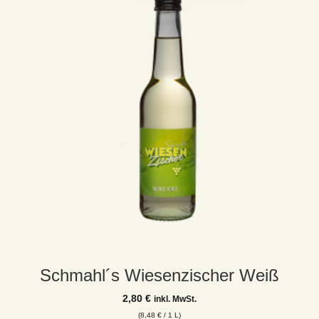
Schmahl´s Wiesenzischer Weiß
2,80
€
inkl. MwSt.
(
8,48
€
/ 1 L)