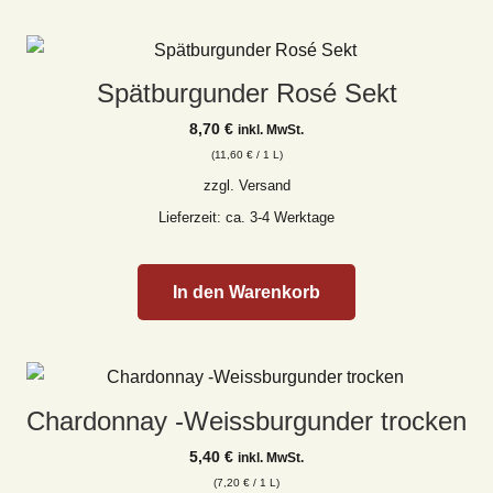
Spätburgunder Rosé Sekt
8,70
€
inkl. MwSt.
(
11,60
€
/ 1 L)
zzgl.
Versand
Lieferzeit: ca. 3-4 Werktage
In den Warenkorb
Chardonnay -Weissburgunder trocken
5,40
€
inkl. MwSt.
(
7,20
€
/ 1 L)